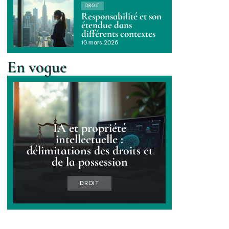
DROIT
Responsabilité et son
étendue dans
différents contextes
10 mars 2026
En vogue
IA et propriété
intellectuelle :
délimitations des droits et
de la possession
DROIT