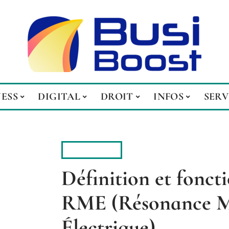
NESS
DIGITAL
DROIT
INFOS
SERV
BUSINESS
Définition et fonc
RME (Résonance M
Électrique)