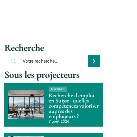
Recherche
Sous les projecteurs
SERVICES
Recherche d’emploi
en Suisse : quelles
compétences valoriser
auprès des
employeurs ?
7 août 2026