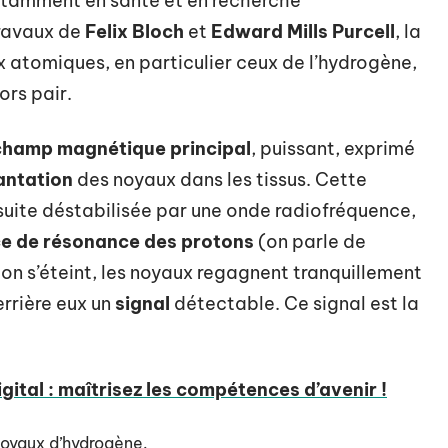
otamment en santé et en recherche
travaux de
Felix Bloch
et
Edward Mills Purcell
, la
atomiques, en particulier ceux de l’hydrogène,
ors pair.
champ magnétique principal
, puissant, exprimé
antation
des noyaux dans les tissus. Cette
suite déstabilisée par une onde radiofréquence,
e de résonance des protons
(on parle de
on s’éteint, les noyaux regagnent tranquillement
errière eux un
signal
détectable. Ce signal est la
gital : maîtrisez les compétences d’avenir !
 noyaux d’hydrogène.