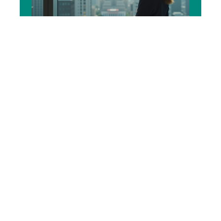
DROIT
Responsabilité et son
étendue dans différents
contextes
10 mars 2026
En vogue