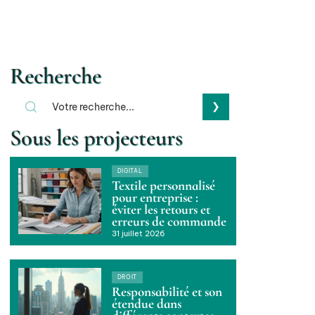
Recherche
Sous les projecteurs
DIGITAL
Textile personnalisé
pour entreprise :
éviter les retours et
erreurs de commande
31 juillet 2026
DROIT
Responsabilité et son
étendue dans