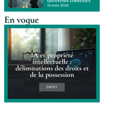
différents contextes
10 mars 2026
En vogue
IA et propriété
intellectuelle :
délimitations des droits et
de la possession
DROIT