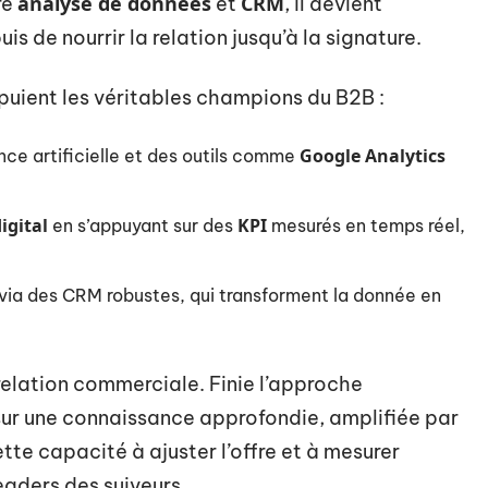
analyse de données
CRM
re
et
, il devient
is de nourrir la relation jusqu’à la signature.
ppuient les véritables champions du B2B :
Google Analytics
gence artificielle et des outils comme
igital
KPI
en s’appuyant sur des
mesurés en temps réel,
n via des CRM robustes, qui transforment la donnée en
 relation commerciale. Finie l’approche
sur une connaissance approfondie, amplifiée par
ette capacité à ajuster l’offre et à mesurer
eaders des suiveurs.