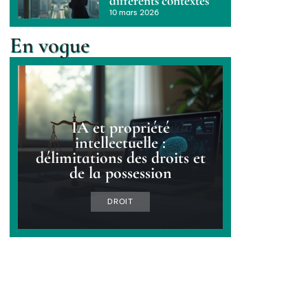
différents contextes
10 mars 2026
En vogue
IA et propriété
intellectuelle :
délimitations des droits et
de la possession
DROIT