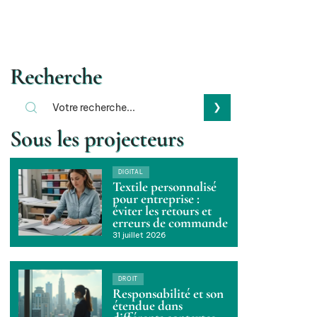
Recherche
Sous les projecteurs
DIGITAL
Textile personnalisé
pour entreprise :
éviter les retours et
erreurs de commande
31 juillet 2026
DROIT
Responsabilité et son
étendue dans