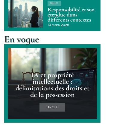
DROIT
Responsabilité et son
étendue dans
différents contextes
10 mars 2026
En vogue
IA et propriété
intellectuelle :
délimitations des droits et
de la possession
DROIT