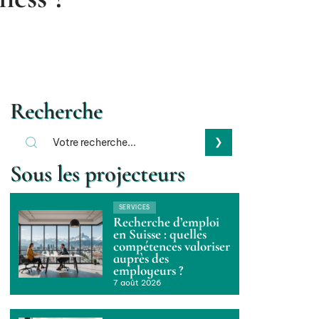
Recherche
Sous les projecteurs
SERVICES
Recherche d’emploi
en Suisse : quelles
compétences valoriser
auprès des
employeurs ?
7 août 2026