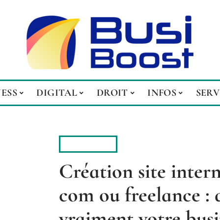
NESS
DIGITAL
DROIT
INFOS
SERV
BUSINESS
Création site inter
com ou freelance : 
vraiment votre busi