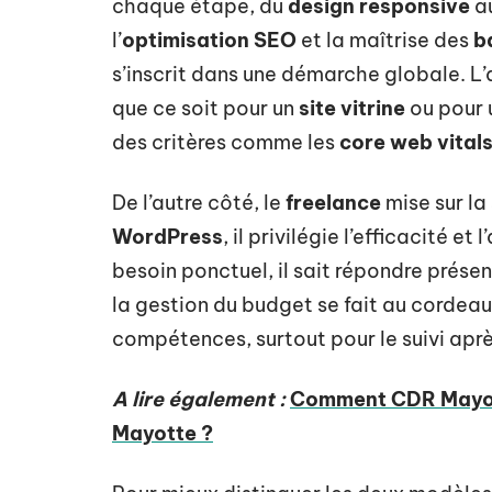
chaque étape, du
design responsive
a
l’
optimisation SEO
et la maîtrise des
b
s’inscrit dans une démarche globale. L
que ce soit pour un
site vitrine
ou pour
des critères comme les
core web vital
De l’autre côté, le
freelance
mise sur l
WordPress
, il privilégie l’efficacité e
besoin ponctuel, il sait répondre présen
la gestion du budget se fait au cord
compétences, surtout pour le suivi apr
A lire également :
Comment CDR Mayott
Mayotte ?