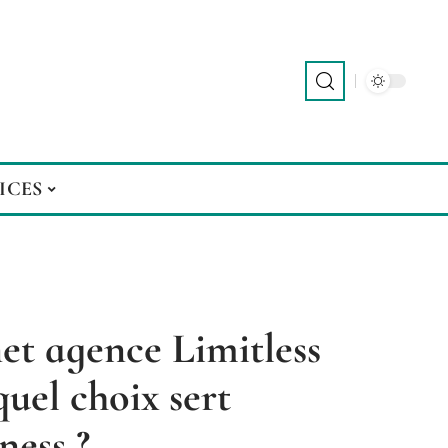
ICES
net agence Limitless
quel choix sert
ness ?