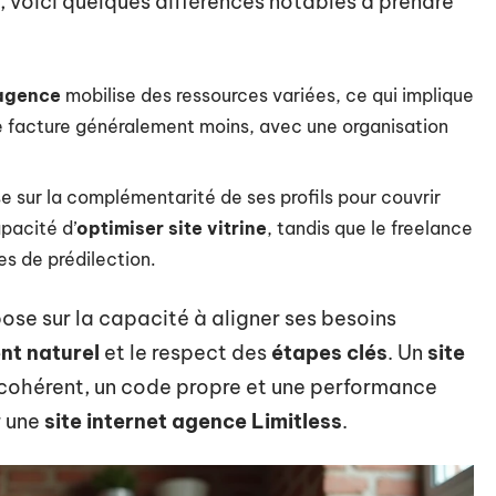
, voici quelques différences notables à prendre
 agence
mobilise des ressources variées, ce qui implique
nce facture généralement moins, avec une organisation
se sur la complémentarité de ses profils pour couvrir
pacité d’
optimiser site vitrine
, tandis que le freelance
s de prédilection.
ose sur la capacité à aligner ses besoins
nt naturel
et le respect des
étapes clés
. Un
site
 cohérent, un code propre et une performance
r une
site internet agence Limitless
.