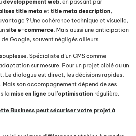
u
développement web
, en passant par
alises title meta
et
title meta description
,
’avantage ? Une cohérence technique et visuelle,
 un
site e-commerce
. Mais aussi une anticipation
s
de Google, souvent négligés ailleurs.
a souplesse. Spécialiste d’un CMS comme
t l’adaptation sur mesure. Pour un projet ciblé ou un
t. Le dialogue est direct, les décisions rapides,
eau. Mais son accompagnement dépend de ses
ès la
mise en ligne
ou l’
optimisation
régulière.
e Business peut sécuriser votre projet à