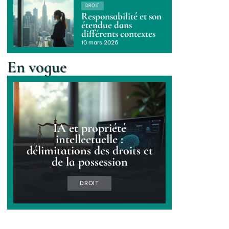
DROIT
Responsabilité et son
étendue dans
différents contextes
10 mars 2026
En vogue
IA et propriété
intellectuelle :
délimitations des droits et
de la possession
DROIT