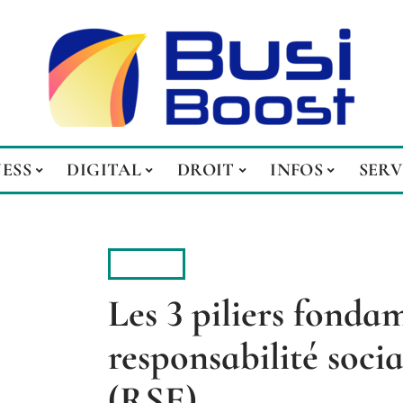
NESS
DIGITAL
DROIT
INFOS
SERV
INFOS
Les 3 piliers fonda
responsabilité socia
(RSE)