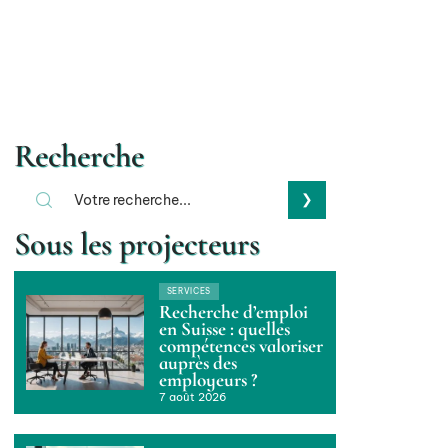
Recherche
Sous les projecteurs
SERVICES
Recherche d’emploi
en Suisse : quelles
compétences valoriser
auprès des
employeurs ?
7 août 2026