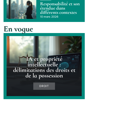
Responsabilité et son
étendue dans
différents contextes
10 mars 2026
En vogue
IA et propriété
intellectuelle :
délimitations des droits et
de la possession
DROIT