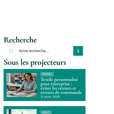
Recherche
Sous les projecteurs
DIGITAL
Textile personnalisé
pour entreprise :
éviter les retours et
erreurs de commande
31 juillet 2026
DROIT