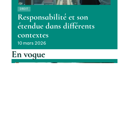
DROIT
Responsabilité et son
étendue dans différents
contextes
10 mars 2026
En vogue
IA et propriété intellectuelle :
délimitations des droits et de la
possession
Contact
Mentions Légales
Sitemap